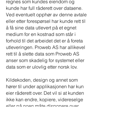
regnes som kundes eiendom og
kunde har full råderett over dataene.
Ved eventuelt opphør av denne avtale
eller etter forespørsel har kunde rett til
å få sine data utlevert på et egnet
medium for en kostnad som står i
forhold til det arbeidet det er å foreta
utleveringen. Proweb AS har allikevel
rett til å slette data som Proweb AS
anser som skadelig for systemet eller
data som er ulovlig etter norsk lov.
Kildekoden, design og annet som
hører til under applikasjonen har kun
eier råderett over. Det vil si at kunden
ikke kan endre, kopiere, videreselge
eller på noen måte disponere over
applikasjonen uten en skriftlig avtale
om dette med Proweb AS.
Størrelse på dataområdet